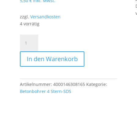
5,50
€
inkl. MwSt.
zzgl.
Versandkosten
4 vorrätig
Hammerbohrer
ROCKET
3
In den Warenkorb
SDS-
plus
8x160mm
Menge
Artikelnummer:
4000146308165
Kategorie:
Betonbohrer 4 Stern-SDS