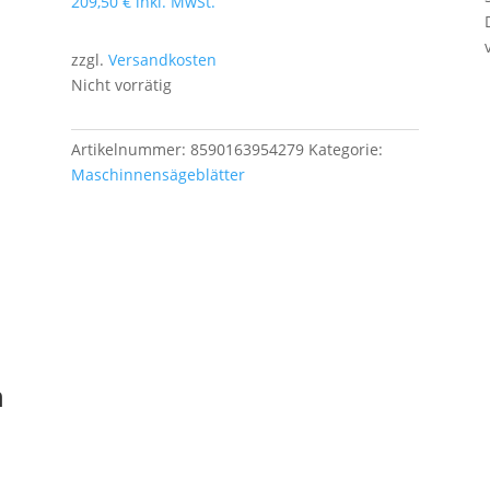
209,50
€
inkl. MwSt.
zzgl.
Versandkosten
Nicht vorrätig
Artikelnummer:
8590163954279
Kategorie:
Maschinnensägeblätter
n