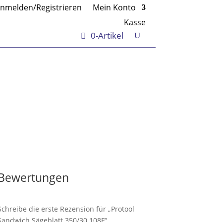
nmelden/Registrieren
Mein Konto
Kasse
0-Artikel
Bewertungen
Schreibe die erste Rezension für „Protool
Sandwich Sägeblatt 350/30 108F“