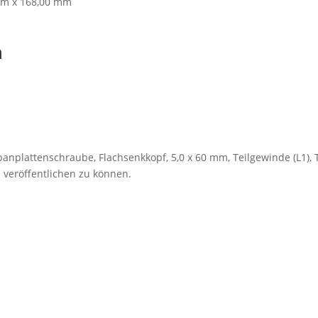
mm x 168,00 mm
n
anplattenschraube, Flachsenkkopf, 5,0 x 60 mm, Teilgewinde (L1), TX
 veröffentlichen zu können.