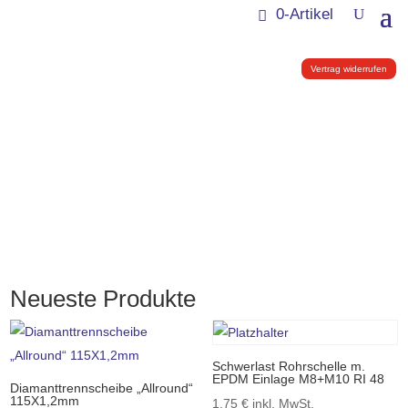
0-Artikel
Vertrag widerrufen
Neueste Produkte
Schwerlast Rohrschelle m.
EPDM Einlage M8+M10 RI 48
Diamanttrennscheibe „Allround“
115X1,2mm
1,75
€
inkl. MwSt.