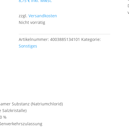
8,75
€
inkl. MwSt.
zzgl.
Versandkosten
Nicht vorrätig
Artikelnummer:
4003885134101
Kategorie:
Sonstiges
samer Substanz (Natriumchlorid)
Salzkristalle)
00 %
aßenverkehrszulassung