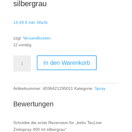
silbergrau
14,49
€
inkl. MwSt.
zzgl.
Versandkosten
12 vorrätig
beko
In den Warenkorb
TecLine
Zinkspray
400
ml
Artikelnummer:
4036421295011
Kategorie:
Spray
silbergrau
Menge
Bewertungen
Schreibe die erste Rezension für „beko TecLine
Zinkspray 400 ml silbergrau“