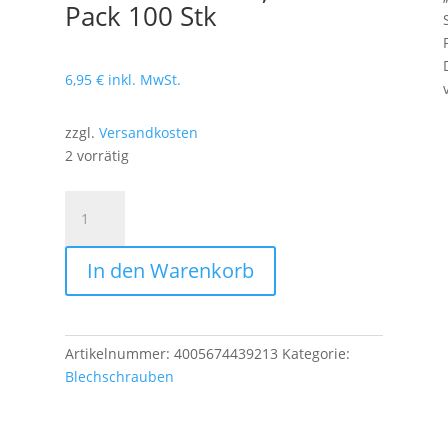
Pack 100 Stk
6,95
€
inkl. MwSt.
zzgl.
Versandkosten
2 vorrätig
BOHRSCHRAUBENPAN
HEAD'N'
DIN
In den Warenkorb
7504
STAHL
VERZINKT
BLAU
Artikelnummer:
4005674439213
Kategorie:
CHROMATIERT
Blechschrauben
4,2
X
19