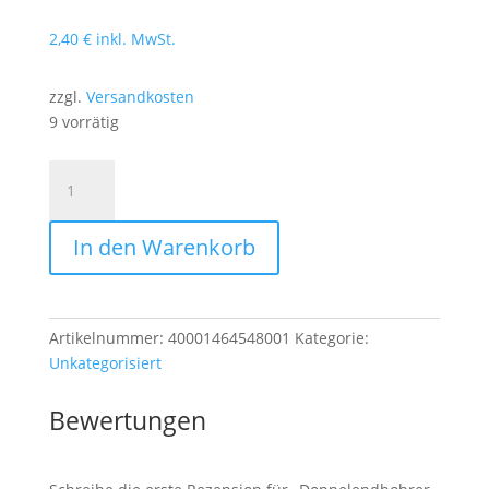
2,40
€
inkl. MwSt.
zzgl.
Versandkosten
9 vorrätig
Doppelendbohrer
HSS-
G
In den Warenkorb
4,8
mm
a.
1
Artikelnummer:
40001464548001
Kategorie:
Stk.
Unkategorisiert
Menge
Bewertungen