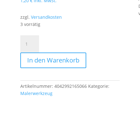
1,20
€
inkl. MwSt.
zzgl.
Versandkosten
3 vorrätig
Haarpinsel
Aquarell
Gr.06
In den Warenkorb
natur
16506
Menge
Artikelnummer:
4042992165066
Kategorie:
Malerwerkzeug