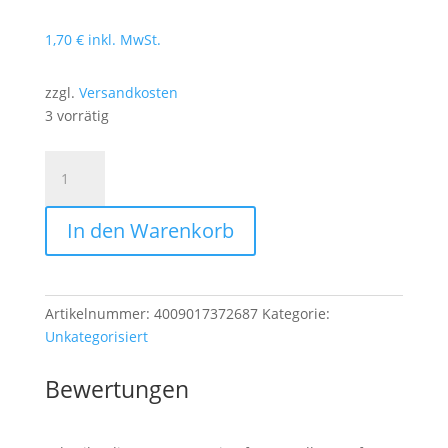
1,70
€
inkl. MwSt.
zzgl.
Versandkosten
3 vorrätig
Handbürste
für
JES
In den Warenkorb
Collection
Flaschen
Menge
Artikelnummer:
4009017372687
Kategorie:
Unkategorisiert
Bewertungen