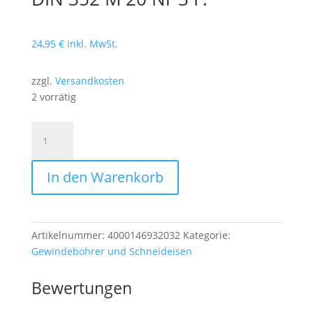
24,95
€
inkl. MwSt.
zzgl.
Versandkosten
2 vorrätig
Handgewindebohrer
HSS-
G
In den Warenkorb
DIN
352
M
20
Artikelnummer:
4000146932032
Kategorie:
Nr
Gewindebohrer und Schneideisen
3
F.
Bewertungen
Menge