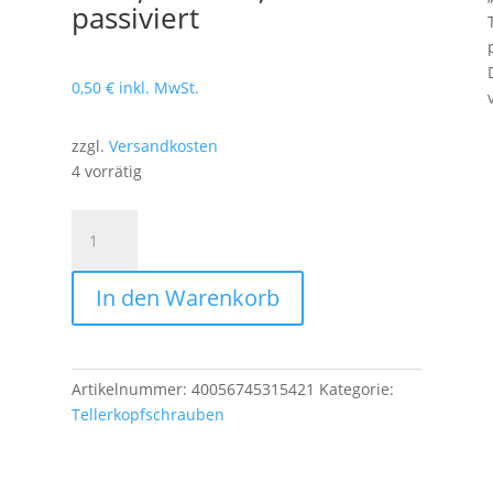
passiviert
0,50
€
inkl. MwSt.
zzgl.
Versandkosten
4 vorrätig
Holzbauschraube,
Tellerkopf,
8,0
In den Warenkorb
x
140
mm,
Teilgewinde
Artikelnummer:
40056745315421
Kategorie:
(L1),
Tellerkopfschrauben
TX
40,
Stahl,