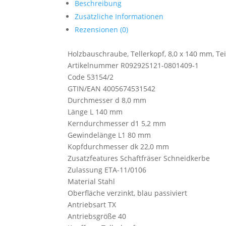
Beschreibung
Zusätzliche Informationen
Rezensionen (0)
Holzbauschraube, Tellerkopf, 8,0 x 140 mm, Teilg
Artikelnummer R09292S121-0801409-1
Code 53154/2
GTIN/EAN 4005674531542
Durchmesser d 8,0 mm
Länge L 140 mm
Kerndurchmesser d1 5,2 mm
Gewindelänge L1 80 mm
Kopfdurchmesser dk 22,0 mm
Zusatzfeatures Schaftfräser Schneidkerbe
Zulassung ETA-11/0106
Material Stahl
Oberfläche verzinkt, blau passiviert
Antriebsart TX
Antriebsgröße 40