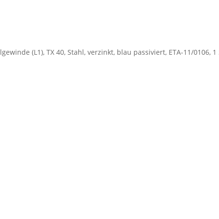
verzinkt,
blau
passiviert
Menge
ewinde (L1), TX 40, Stahl, verzinkt, blau passiviert, ETA-11/0106, 1 