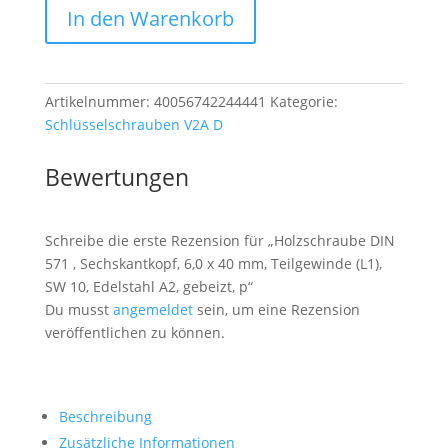
In den Warenkorb
,
Sechskantkopf,
6,0
x
Artikelnummer:
40056742244441
Kategorie:
40
Schlüsselschrauben V2A D
mm,
Teilgewinde
Bewertungen
(L1),
SW
10,
Schreibe die erste Rezension für „Holzschraube DIN
Edelstahl
571 , Sechskantkopf, 6,0 x 40 mm, Teilgewinde (L1),
A2,
SW 10, Edelstahl A2, gebeizt, p“
gebeizt,
Du musst
angemeldet
sein, um eine Rezension
p
veröffentlichen zu können.
Menge
Beschreibung
Zusätzliche Informationen