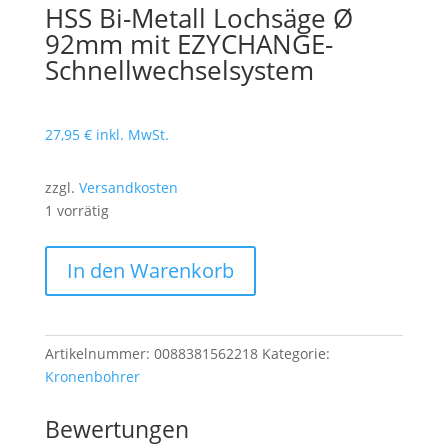
HSS Bi-Metall Lochsäge Ø
92mm mit EZYCHANGE-
Schnellwechselsystem
27,95
€
inkl. MwSt.
zzgl.
Versandkosten
1 vorrätig
HSS
In den Warenkorb
Bi-
Metall
Lochsäge
Ø
Artikelnummer:
0088381562218
Kategorie:
92mm
Kronenbohrer
mit
EZYCHANGE-
Bewertungen
Schnellwechselsystem