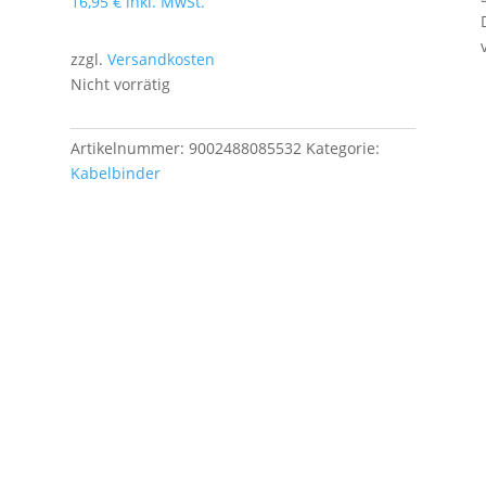
16,95
€
inkl. MwSt.
zzgl.
Versandkosten
Nicht vorrätig
Artikelnummer:
9002488085532
Kategorie:
Kabelbinder