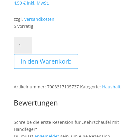
4,50
€
inkl. MwSt.
zzgl.
Versandkosten
5 vorrätig
Kehrschaufel
mit
Handfeger
In den Warenkorb
Menge
Artikelnummer:
7003317105737
Kategorie:
Haushalt
Bewertungen
Schreibe die erste Rezension für „Kehrschaufel mit
Handfeger“
Du musst
angemeldet
sein, um eine Rezension