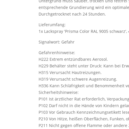
Untergrund muss sauber, trocken und fettfrei
entsprechende Grundierung wird ein optimale
Durchgetrocknet nach 24 Stunden.
Lieferumfang:
1x Lackspray 'Prisma Color RAL 9005 schwarz'
Signalwort: Gefahr
Gefahrenhinweise:
H222 Extrem entzündbares Aerosol.
H229 Behälter steht unter Druck: Kann bei Er
H315 Verursacht Hautreizungen.
H319 Verursacht schwere Augenreizung.
H336 Kann Schläfrigkeit und Benommenheit v
Sicherheitshinweise:
P101 Ist ärztlicher Rat erforderlich, Verpacku
P102 Darf nicht in die Hände von Kindern gel
P103 Vor Gebrauch Kennzeichnungsetikett les
P210 Von Hitze, heißen Oberflächen, Funken, 
P211 Nicht gegen offene Flamme oder andere