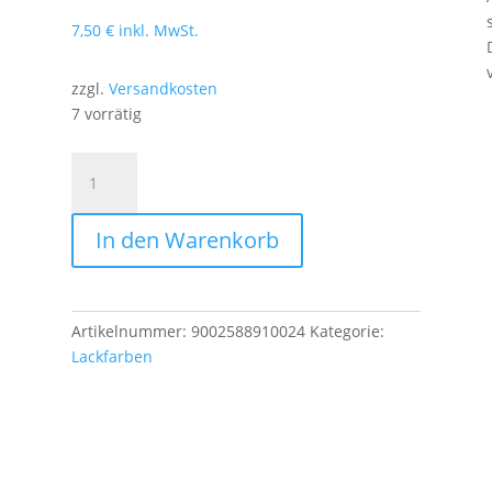
7,50
€
inkl. MwSt.
zzgl.
Versandkosten
7 vorrätig
Lackspray
Acryl
Sprühlack
In den Warenkorb
Prisma
Color
RAL
9005
Artikelnummer:
9002588910024
Kategorie:
schwarz,
Lackfarben
400ml
Menge