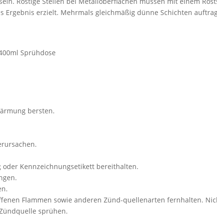
 sein. Rostige Stellen bei Metalloberflächen müssen mit einem Ros
s Ergebnis erzielt. Mehrmals gleichmäßig dünne Schichten auftra
, 400ml Sprühdose
wärmung bersten.
erursachen.
ng oder Kennzeichnungsetikett bereithalten.
angen.
en.
offenen Flammen sowie anderen Zünd-quellenarten fernhalten. Nic
 Zündquelle sprühen.