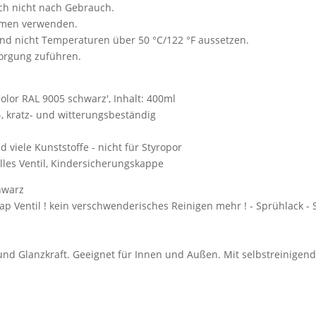
ch nicht nach Gebrauch.
äumen verwenden.
d nicht Temperaturen über 50 °C/122 °F aussetzen.
sorgung zuführen.
Color RAL 9005 schwarz', Inhalt: 400ml
ß-, kratz- und witterungsbeständig
nd viele Kunststoffe - nicht für Styropor
lles Ventil, Kindersicherungskappe
hwarz
Cap Ventil ! kein verschwenderisches Reinigen mehr ! - Sprühlack 
und Glanzkraft. Geeignet für Innen und Außen. Mit selbstreinigen