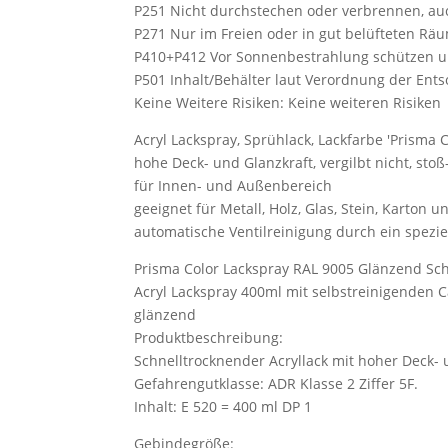
P251 Nicht durchstechen oder verbrennen, au
P271 Nur im Freien oder in gut belüfteten R
P410+P412 Vor Sonnenbestrahlung schützen un
P501 Inhalt/Behälter laut Verordnung der Ent
Keine Weitere Risiken: Keine weiteren Risiken
Acryl Lackspray, Sprühlack, Lackfarbe 'Prisma 
hohe Deck- und Glanzkraft, vergilbt nicht, sto
für Innen- und Außenbereich
geeignet für Metall, Holz, Glas, Stein, Karton u
automatische Ventilreinigung durch ein spezie
Prisma Color Lackspray RAL 9005 Glänzend Sc
Acryl Lackspray 400ml mit selbstreinigenden 
glänzend
Produktbeschreibung:
Schnelltrocknender Acryllack mit hoher Deck- 
Gefahrengutklasse: ADR Klasse 2 Ziffer 5F.
Inhalt: E 520 = 400 ml DP 1
Gebindegröße: