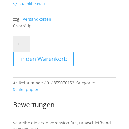
9,95
€
inkl. MwSt.
zzgl.
Versandkosten
6 vorrätig
Langschleifband
75/2000
K60
In den Warenkorb
Menge
Artikelnummer:
4014855070152
Kategorie:
Schleifpapier
Bewertungen
Schreibe die erste Rezension für „Langschleifband