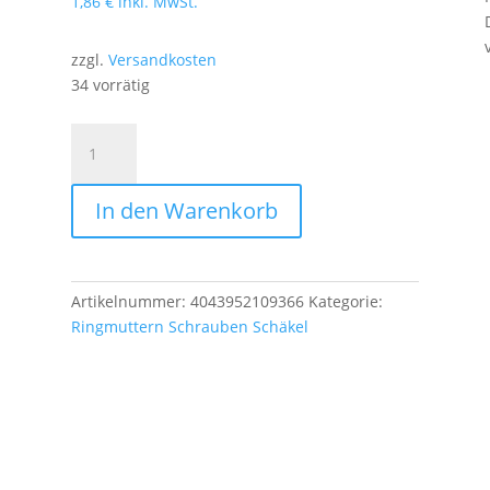
1,86
€
inkl. MwSt.
zzgl.
Versandkosten
34 vorrätig
M10
Ringschraube
DIN
In den Warenkorb
580
Menge
Artikelnummer:
4043952109366
Kategorie:
Ringmuttern Schrauben Schäkel