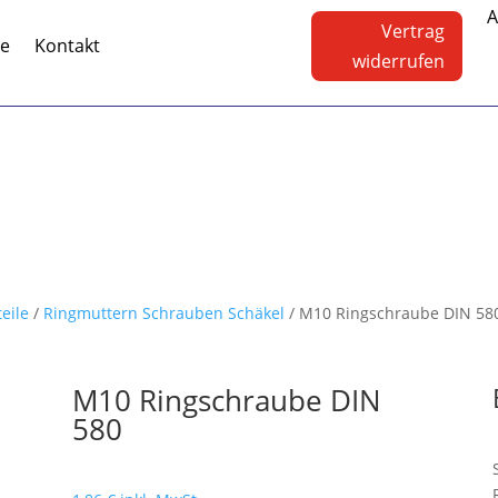
A
Vertrag
te
Kontakt
widerrufen
teile
/
Ringmuttern Schrauben Schäkel
/ M10 Ringschraube DIN 58
M10 Ringschraube DIN
580