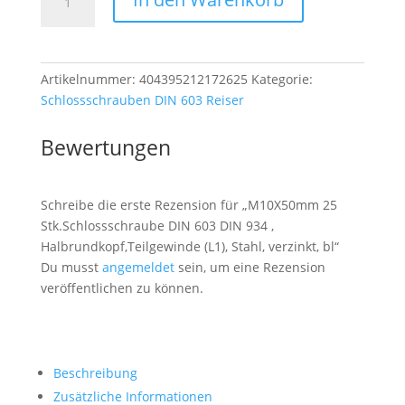
25
Stk.Schlossschraube
DIN
603
Artikelnummer:
404395212172625
Kategorie:
DIN
Schlossschrauben DIN 603 Reiser
934
,
Bewertungen
Halbrundkopf,Teilgewinde
(L1),
Stahl,
Schreibe die erste Rezension für „M10X50mm 25
verzinkt,
Stk.Schlossschraube DIN 603 DIN 934 ,
bl
Halbrundkopf,Teilgewinde (L1), Stahl, verzinkt, bl“
Menge
Du musst
angemeldet
sein, um eine Rezension
veröffentlichen zu können.
Beschreibung
Zusätzliche Informationen