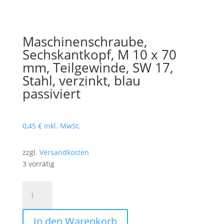
Maschinenschraube,
Sechskantkopf, M 10 x 70
mm, Teilgewinde, SW 17,
Stahl, verzinkt, blau
passiviert
0,45
€
inkl. MwSt.
zzgl.
Versandkosten
3 vorrätig
Maschinenschraube,
Sechskantkopf,
M
In den Warenkorb
10