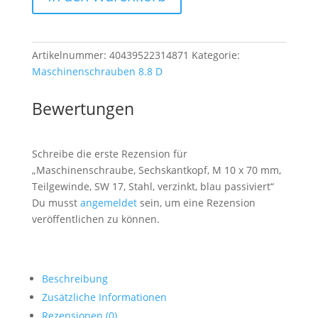
x
70
mm,
Artikelnummer:
40439522314871
Kategorie:
Teilgewinde,
Maschinenschrauben 8.8 D
SW
17,
Bewertungen
Stahl,
verzinkt,
blau
Schreibe die erste Rezension für
passiviert
„Maschinenschraube, Sechskantkopf, M 10 x 70 mm,
Menge
Teilgewinde, SW 17, Stahl, verzinkt, blau passiviert“
Du musst
angemeldet
sein, um eine Rezension
veröffentlichen zu können.
Beschreibung
Zusätzliche Informationen
Rezensionen (0)