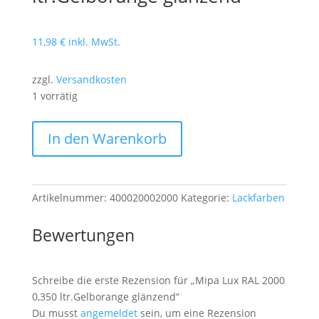
11,98
€
inkl. MwSt.
zzgl.
Versandkosten
1 vorrätig
Mipa
In den Warenkorb
Lux
RAL
2000
0,350
Artikelnummer:
400020002000
Kategorie:
Lackfarben
ltr.Gelborange
glänzend
Bewertungen
Menge
Schreibe die erste Rezension für „Mipa Lux RAL 2000
0,350 ltr.Gelborange glänzend“
Du musst
angemeldet
sein, um eine Rezension