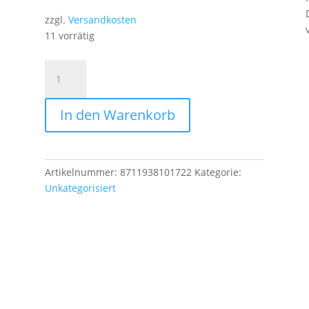
zzgl.
Versandkosten
11 vorrätig
O-
Ring
R12
In den Warenkorb
I18
Menge
Artikelnummer:
8711938101722
Kategorie:
Unkategorisiert