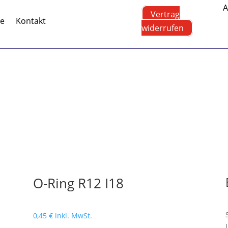
A
Vertrag
te
Kontakt
widerrufen
O-Ring R12 I18
0,45
€
inkl. MwSt.