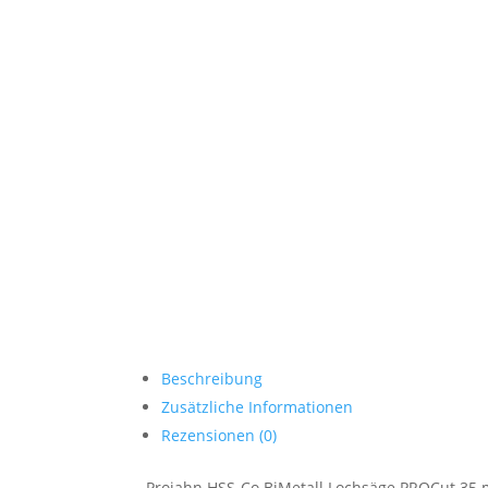
Beschreibung
Zusätzliche Informationen
Rezensionen (0)
Projahn HSS-Co BiMetall Lochsäge PROCut 35 mm