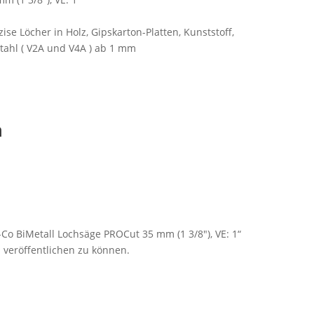
se Löcher in Holz, Gipskarton-Platten, Kunststoff,
Stahl ( V2A und V4A ) ab 1 mm
n
-Co BiMetall Lochsäge PROCut 35 mm (1 3/8″), VE: 1“
 veröffentlichen zu können.