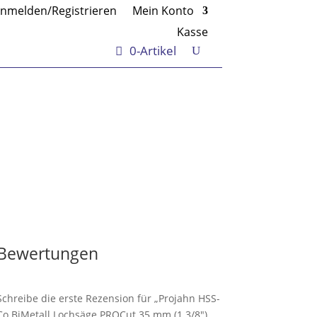
nmelden/Registrieren
Mein Konto
Kasse
0-Artikel
Bewertungen
Schreibe die erste Rezension für „Projahn HSS-
Co BiMetall Lochsäge PROCut 35 mm (1 3/8″),