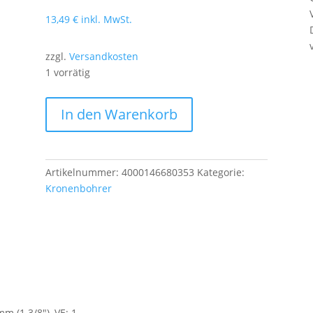
13,49
€
inkl. MwSt.
zzgl.
Versandkosten
1 vorrätig
Projahn
In den Warenkorb
HSS-
Co
BiMetall
Lochsäge
Artikelnummer:
4000146680353
Kategorie:
PROCut
Kronenbohrer
35
mm
(1
3/8"),
VE:
1
Menge
 (1 3/8"), VE: 1