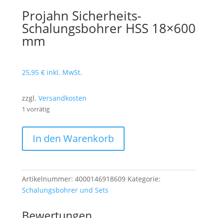
Projahn Sicherheits-
Schalungsbohrer HSS 18×600
mm
25,95
€
inkl. MwSt.
zzgl.
Versandkosten
1 vorrätig
Projahn
In den Warenkorb
Sicherheits-
Schalungsbohrer
HSS
18x600
Artikelnummer:
4000146918609
Kategorie:
mm
Schalungsbohrer und Sets
Menge
Bewertungen