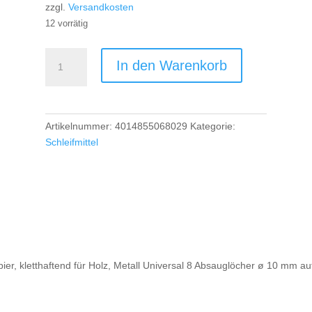
zzgl.
Versandkosten
12 vorrätig
PS
In den Warenkorb
22
K
Scheiben
kletthaftend,
Artikelnummer:
4014855068029
Kategorie:
115
Schleifmittel
mm
Korn
60
Lochform
GLS4,
241608
Menge
ier, kletthaftend für Holz, Metall Universal 8 Absauglöcher ø 10 mm a