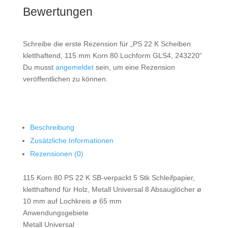
mm
Bewertungen
Korn
80
Lochform
Schreibe die erste Rezension für „PS 22 K Scheiben
GLS4,
kletthaftend, 115 mm Korn 80 Lochform GLS4, 243220“
243220
Du musst
angemeldet
sein, um eine Rezension
Menge
veröffentlichen zu können.
Beschreibung
Zusätzliche Informationen
Rezensionen (0)
115 Korn 80 PS 22 K SB-verpackt 5 Stk Schleifpapier,
kletthaftend für Holz, Metall Universal 8 Absauglöcher ø
10 mm auf Lochkreis ø 65 mm
Anwendungsgebiete
Metall Universal