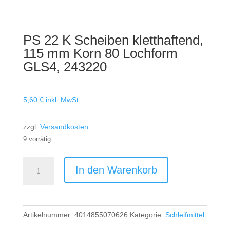
PS 22 K Scheiben kletthaftend,
115 mm Korn 80 Lochform
GLS4, 243220
5,60
€
inkl. MwSt.
zzgl.
Versandkosten
9 vorrätig
PS
In den Warenkorb
22
K
Scheiben
kletthaftend,
Artikelnummer:
4014855070626
Kategorie:
Schleifmittel
115