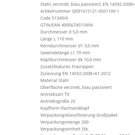
Stahl, verzinkt, blau passiviert, EN 14592:2008
Artikelnummer Q09161S121-050110V-1
Code 51349/4
GTIN/EAN 4005674513494
Durchmesser d 5,0 mm
Länge L 110 mm
Kerndurchmesser d1 3,0 mm
Gewindelänge L1 70 mm
Kopfdurchmesser dk 10,0 mm
Zusatzfeatures Fräsrippen
Zulassung EN 14592:2008+A1:2012
Material Stahl
Oberfläche verzinkt, blau passiviert
Antriebsart TX
Antriebsgröße 25
Kopfform Flachsenkkopf
Verpackungsklassifizierung Großpaket
Verpackungsmenge 200
Verpackungseinheit Stk.