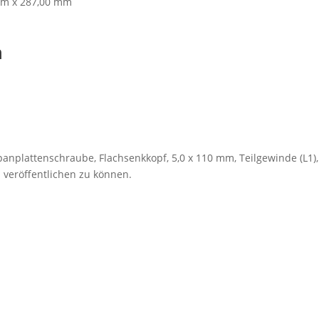
mm x 287,00 mm
n
anplattenschraube, Flachsenkkopf, 5,0 x 110 mm, Teilgewinde (L1), T
 veröffentlichen zu können.