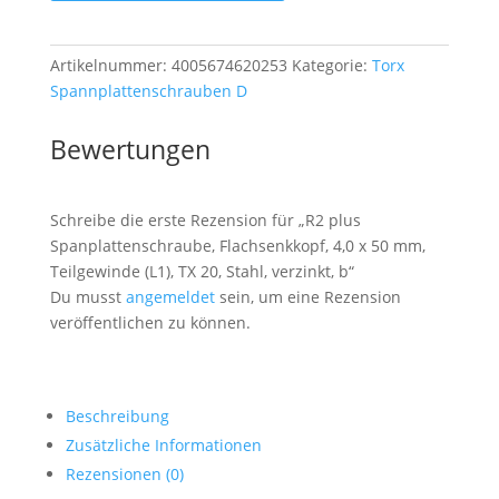
x
50
Artikelnummer:
4005674620253
Kategorie:
Torx
mm,
Spannplattenschrauben D
Teilgewinde
(L1),
Bewertungen
TX
20,
Stahl,
Schreibe die erste Rezension für „R2 plus
verzinkt,
Spanplattenschraube, Flachsenkkopf, 4,0 x 50 mm,
b
Teilgewinde (L1), TX 20, Stahl, verzinkt, b“
Menge
Du musst
angemeldet
sein, um eine Rezension
veröffentlichen zu können.
Beschreibung
Zusätzliche Informationen
Rezensionen (0)