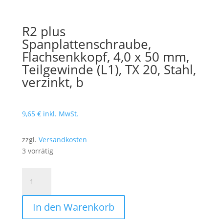
R2 plus
Spanplattenschraube,
Flachsenkkopf, 4,0 x 50 mm,
Teilgewinde (L1), TX 20, Stahl,
verzinkt, b
9,65
€
inkl. MwSt.
zzgl.
Versandkosten
3 vorrätig
R2
plus
Spanplattenschraube,
In den Warenkorb
Flachsenkkopf,
4,0