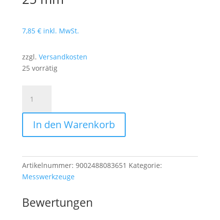
7,85
€
inkl. MwSt.
zzgl.
Versandkosten
25 vorrätig
Rollmeter
„Quickstop“
8
In den Warenkorb
m
/
25
mm
Artikelnummer:
9002488083651
Kategorie:
Menge
Messwerkzeuge
Bewertungen