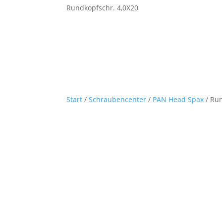
Rundkopfschr. 4,0X20
Start
/
Schraubencenter
/
PAN Head Spax
/ Run