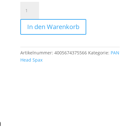
Rundkopfschr.
4,0X20
Menge
In den Warenkorb
Artikelnummer:
4005674375566
Kategorie:
PAN
Head Spax
n