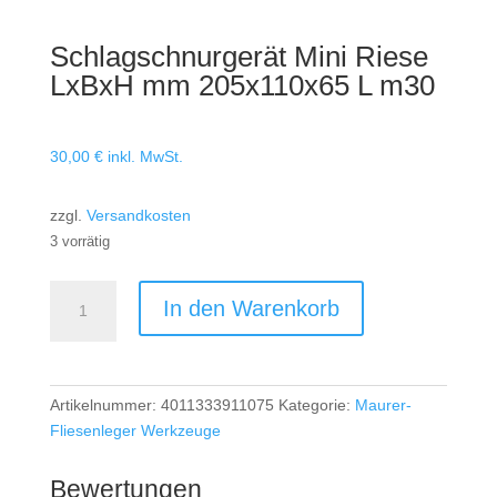
Schlagschnurgerät Mini Riese
LxBxH mm 205x110x65 L m30
30,00
€
inkl. MwSt.
zzgl.
Versandkosten
3 vorrätig
Schlagschnurgerät
In den Warenkorb
Mini
Riese
LxBxH
mm
Artikelnummer:
4011333911075
Kategorie:
Maurer-
205x110x65
Fliesenleger Werkzeuge
L
m30
Bewertungen
Menge