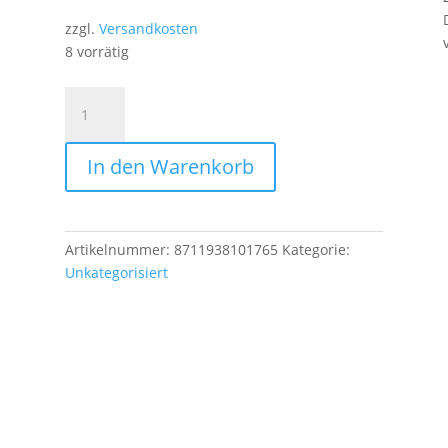
zzgl.
Versandkosten
8 vorrätig
Seegering
I
28
In den Warenkorb
Menge
Artikelnummer:
8711938101765
Kategorie:
Unkategorisiert