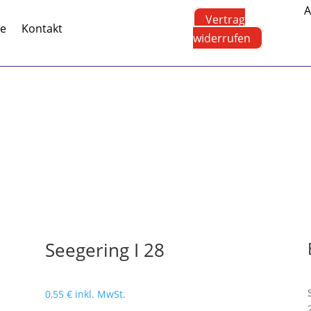
A
Vertrag
te
Kontakt
widerrufen
Seegering I 28
0,55
€
inkl. MwSt.