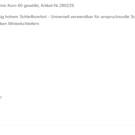
 mm Korn 60 gewölbt, Artikel-Nr.280229
itig hohem Schleifkomfort - Universell verwendbar für anspruchsvolle S
rken Winkelschleifern
er