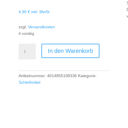
4,90
€
inkl. MwSt.
zzgl.
Versandkosten
4 vorrätig
SMT
In den Warenkorb
615
Schleifmopteller,
115
x
Artikelnummer:
4014855108336
Kategorie:
22,23
Schleifmittel
mm
Korn60
gewölbt
Menge