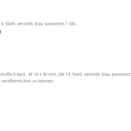
verzinkt,
blau
passiviert,
1
Stahl, verzinkt, blau passiviert, 1 Stk.
Stk.
n
Menge
ffe 6-kant , M 10 x 30 mm, SW 13, Stahl, verzinkt, blau passiviert,
 veröffentlichen zu können.