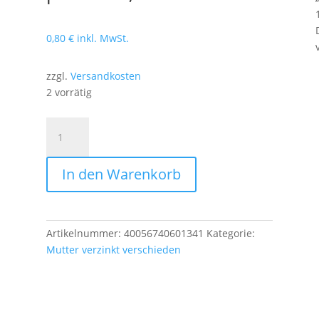
0,80
€
inkl. MwSt.
zzgl.
Versandkosten
2 vorrätig
Verbindungsmuffe
6-
kant
In den Warenkorb
,
M
10
x
Artikelnummer:
40056740601341
Kategorie:
30
Mutter verzinkt verschieden
mm,
SW
13,
Stahl,