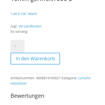
1,40
€
inkl. MwSt.
zzgl.
Versandkosten
55 vorrätig
Tox
Riffelstäbe
Dübel
In den Warenkorb
Stg.
10mm
geriffelt1000
L
Artikelnummer:
4008874105827
Kategorie:
Lamello
Menge
Holzdübel
Bewertungen